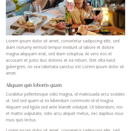
Lorem ipsum dolor sit amet, consetetur sadipscing elitr, sed
diam nonumy eirmod tempor invidunt ut labore et dolore
magna aliquyam erat, sed diam voluptua. At vero eos et
accusam et justo duo dolores et ea rebum. Stet clita kasd
gubergren, no sea takimata sanctus est Lorem ipsum dolor sit
amet.
Aliquam quis lobortis quam
Curabitur pellentesque odio magna, id malesuada arcu sodales
ut. Sed sed quam ut ex bibendum commodo id id magna.
Aliquam sed ligula sed ante blandit volutpat. Ut bibendum, nisi
et mattis vulputate, odio arcu aliquet metus, nec dapibus risus
risus quis lectus.
Lorem ipsum dolor sit amet, consetetur sadipscing elitr, sed