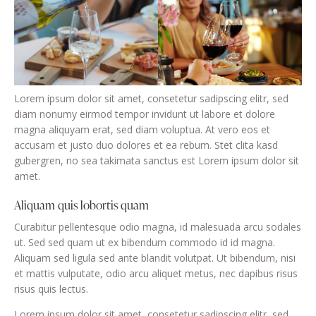
Lorem ipsum dolor sit amet, consetetur sadipscing elitr, sed
diam nonumy eirmod tempor invidunt ut labore et dolore
magna aliquyam erat, sed diam voluptua. At vero eos et
accusam et justo duo dolores et ea rebum. Stet clita kasd
gubergren, no sea takimata sanctus est Lorem ipsum dolor sit
amet.
Aliquam quis lobortis quam
Curabitur pellentesque odio magna, id malesuada arcu sodales
ut. Sed sed quam ut ex bibendum commodo id id magna.
Aliquam sed ligula sed ante blandit volutpat. Ut bibendum, nisi
et mattis vulputate, odio arcu aliquet metus, nec dapibus risus
risus quis lectus.
Lorem ipsum dolor sit amet, consetetur sadipscing elitr, sed